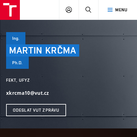
VUT
PŘIHLÁSIT
HLEDAT
MENU
SE
Ing.
MARTIN
KRČMA
Ph.D.
FEKT, UFYZ
xkrcma10@vut.cz
ODESLAT VUT ZPRÁVU