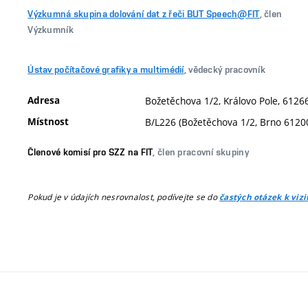
Výzkumná skupina dolování dat z řeči BUT Speech@FIT
, člen
Výzkumník
Ústav počítačové grafiky a multimédií
, vědecký pracovník
Adresa
Božetěchova 1/2, Královo Pole, 61266
Místnost
B/L226 (Božetěchova 1/2, Brno 6120
Členové komisí pro SZZ na FIT
, člen pracovní skupiny
Pokud je v údajích nesrovnalost, podívejte se do
častých otázek k viz