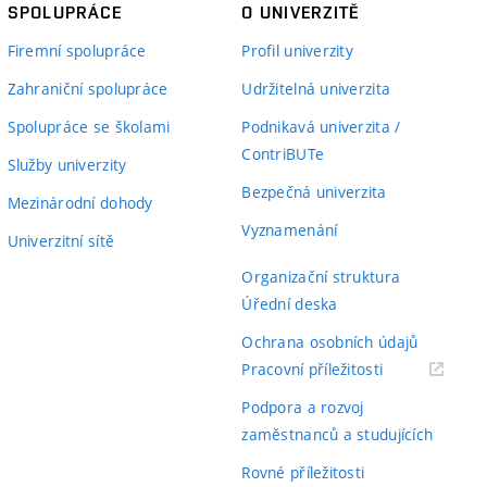
SPOLUPRÁCE
O UNIVERZITĚ
Firemní spolupráce
Profil univerzity
Zahraniční spolupráce
Udržitelná univerzita
Spolupráce se školami
Podnikavá univerzita /
ContriBUTe
Služby univerzity
Bezpečná univerzita
Mezinárodní dohody
Vyznamenání
Univerzitní sítě
Organizační struktura
Úřední deska
Ochrana osobních údajů
(externí
Pracovní příležitosti
odkaz)
Podpora a rozvoj
zaměstnanců a studujících
Rovné příležitosti