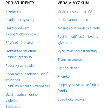
PRO STUDENTY
VĚDA A VÝZKUM
Předměty
Věda a výzkum na VUT
Studijní programy
Podpora excelence
Harmonogram
Mezinárodní vědecká rada
akademického roku
Systém zajišťování kvality
Závěrečné práce
výzkumu
Doktorské studium
Výzkumné infrastruktury
Studijní předpisy
Transfer znalostí
Poplatky za studium
Open Science
Zpracování osobních údajů
Projekty
studentů
Projekty ze strukturálních
Studium a stáže v zahraničí
fondů
Uznání zahraničního
Specifický výzkum
vzdělání
Stipendia