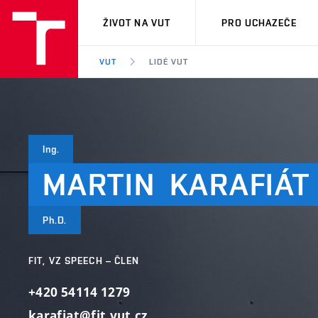
VUT
ŽIVOT NA VUT
PRO UCHAZEČE
VUT
LIDÉ VUT
Ing.
MARTIN
KARAFIÁT
Ph.D.
FIT, VZ SPEECH – ČLEN
+420 54114 1279
karafiat@fit.vut.cz