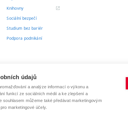
(externí
Knihovny
odkaz)
Sociální bezpečí
Studium bez bariér
Podpora podnikání
sobních údajů
romažďování a analýze informací o výkonu a
VYSOKÉ UČENÍ TECHNICKÉ V BRNĚ
ní funkcí ze sociálních médií a ke zlepšení a
Antonínská 548/1
www.vut.cz
 Se souhlasem můžeme také předávat marketingovým
602 00 Brno
vut@vutbr.cz
 pro marketingové účely.