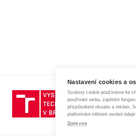
Nastavení cookies a o
Soubory cookie používáme ke sh
Vysoké
používání webu, zajištění fungová
učení
přizpůsobení obsahu a reklam.
technické
platformám některé osobní údaje
v
Zjistit více
Brně