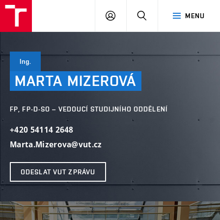
VUT
PŘIHLÁSIT
HLEDAT
MENU
SE
Ing.
MARTA
MIZEROVÁ
FP, FP-D-SO – VEDOUCÍ STUDIJNÍHO ODDĚLENÍ
+420 54114 2648
Marta.Mizerova@vut.cz
ODESLAT VUT ZPRÁVU