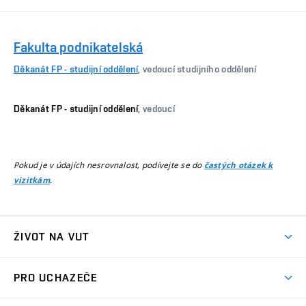
Fakulta podnikatelská
Děkanát FP - studijní oddělení
, vedoucí studijního oddělení
Děkanát FP - studijní oddělení
, vedoucí
Pokud je v údajích nesrovnalost, podívejte se do
častých otázek k
.
vizitkám
ŽIVOT NA VUT
Atmosféra VUT
PRO UCHAZEČE
Prostory školy