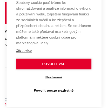
Profil univerzity
Spolupráce se školami
Soubory cookie používáme ke
Vysoké
Výzkumné infrastruktury
shromažďování a analýze informací o výkonu
Udržitelná univerzita
učení
Služby univerzity
Transfer znalostí
a používání webu, zajištění fungování funkcí
technické
Podnikavá univerzita / ContriBUTe
Mezinárodní dohody
ze sociálních médií a ke zlepšení a
Open Science
v
Bezpečná univerzita
přizpůsobení obsahu a reklam. Se souhlasem
Univerzitní sítě
Brně
Projekty
můžeme také předávat marketingovým
VYSOKÉ UČENÍ TECHNICKÉ V BRNĚ
Vyznamenání
platformám některé osobní údaje pro
Projekty ze strukturálních fondů
Antonínská 548/1
www.vut.cz
marketingové účely.
Organizační struktura
602 00 Brno
vut@vutbr.cz
Specifický výzkum
Zjistit více
Úřední deska
Ochrana osobních údajů
POVOLIT VŠE
(externí
Pracovní příležitosti
Nastavení
odkaz)
Podpora a rozvoj zaměstnanců a studujících
Povolit pouze nezbytné
Rovné příležitosti
Copyright © 2026 VUT
Sociální bezpečí
Prohlášení o přístupnosti