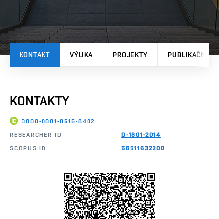
KONTAKT
VÝUKA
PROJEKTY
PUBLIKAČNÍ V
KONTAKTY
0000-0001-8515-8402
RESEARCHER ID
D-1801-2014
SCOPUS ID
56511632200