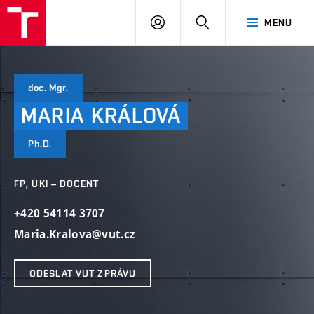
VUT
PŘIHLÁSIT
HLEDAT
MENU
SE
doc. Mgr.
MARIA
KRÁLOVÁ
Ph.D.
FP, ÚKI – DOCENT
+420 54114 3707
Maria.Kralova@vut.cz
ODESLAT VUT ZPRÁVU