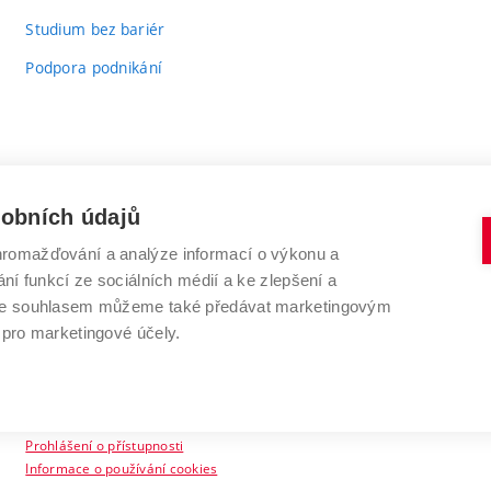
Studium bez bariér
Podpora podnikání
sobních údajů
romažďování a analýze informací o výkonu a
VYSOKÉ UČENÍ TECHNICKÉ V BRNĚ
ní funkcí ze sociálních médií a ke zlepšení a
Antonínská 548/1
www.vut.cz
 Se souhlasem můžeme také předávat marketingovým
602 00 Brno
vut@vutbr.cz
 pro marketingové účely.
Prohlášení o přístupnosti
Informace o používání cookies