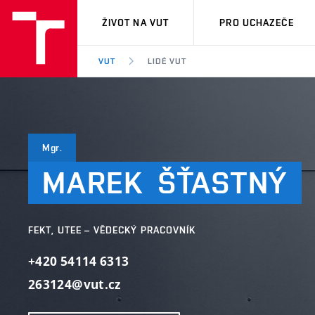
VUT
ŽIVOT NA VUT
PRO UCHAZEČE
VUT
LIDÉ VUT
Mgr.
MAREK
ŠŤASTNÝ
FEKT, UTEE – VĚDECKÝ PRACOVNÍK
+420 54114 6313
263124@vut.cz