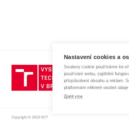
Nastavení cookies a o
Soubory cookie používáme ke sh
Vysoké
používání webu, zajištění fungová
učení
přizpůsobení obsahu a reklam.
technické
platformám některé osobní údaje
v
Brně
Zjistit více
Copyright © 2026 VUT