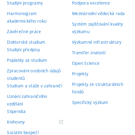
Studijní programy
Podpora excelence
Harmonogram
Mezinárodní vědecká rada
akademického roku
Systém zajišťování kvality
Závěrečné práce
výzkumu
Doktorské studium
Výzkumné infrastruktury
Studijní předpisy
Transfer znalostí
Poplatky za studium
Open Science
Zpracování osobních údajů
Projekty
studentů
Projekty ze strukturálních
Studium a stáže v zahraničí
fondů
Uznání zahraničního
Specifický výzkum
vzdělání
Stipendia
(externí
Knihovny
odkaz)
Sociální bezpečí