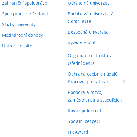
Zahraniční spolupráce
Udržitelná univerzita
Spolupráce se školami
Podnikavá univerzita /
ContriBUTe
Služby univerzity
Bezpečná univerzita
Mezinárodní dohody
Vyznamenání
Univerzitní sítě
Organizační struktura
Úřední deska
Ochrana osobních údajů
(externí
Pracovní příležitosti
odkaz)
Podpora a rozvoj
zaměstnanců a studujících
Rovné příležitosti
Sociální bezpečí
HR Award