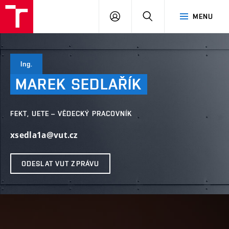
VUT
PŘIHLÁSIT
HLEDAT
MENU
SE
Ing.
MAREK
SEDLAŘÍK
FEKT, UETE – VĚDECKÝ PRACOVNÍK
xsedla1a@vut.cz
ODESLAT VUT ZPRÁVU