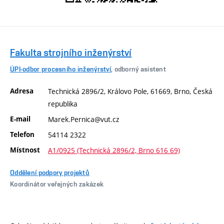
Fakulta strojního inženýrství
ÚPI-odbor procesního inženýrství
, odborný asistent
Adresa
Technická 2896/2, Královo Pole, 61669, Brno, Česká
republika
E-mail
Marek.Pernica@vut.cz
Telefon
54114 2322
Místnost
A1/0925 (Technická 2896/2, Brno 616 69)
Oddělení podpory projektů
Koordinátor veřejných zakázek