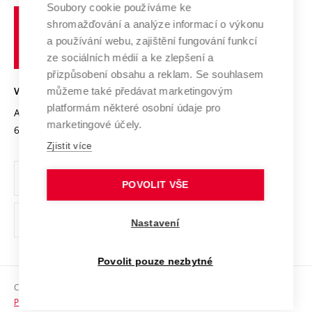
Profil univerzity
Spolupráce se školami
Soubory cookie používáme ke
Vysoké
Výzkumné infrastruktury
shromažďování a analýze informací o výkonu
Udržitelná univerzita
učení
Služby univerzity
Transfer znalostí
a používání webu, zajištění fungování funkcí
technické
Podnikavá univerzita / ContriBUTe
Mezinárodní dohody
ze sociálních médií a ke zlepšení a
Open Science
v
Bezpečná univerzita
přizpůsobení obsahu a reklam. Se souhlasem
Univerzitní sítě
Brně
Projekty
můžeme také předávat marketingovým
VYSOKÉ UČENÍ TECHNICKÉ V BRNĚ
Vyznamenání
platformám některé osobní údaje pro
Projekty ze strukturálních fondů
Antonínská 548/1
www.vut.cz
marketingové účely.
Organizační struktura
602 00 Brno
vut@vutbr.cz
Specifický výzkum
Zjistit více
Úřední deska
Ochrana osobních údajů
POVOLIT VŠE
(externí
Pracovní příležitosti
Nastavení
odkaz)
Podpora a rozvoj zaměstnanců a studujících
Povolit pouze nezbytné
Rovné příležitosti
Copyright © 2026 VUT
Sociální bezpečí
Prohlášení o přístupnosti