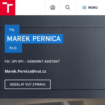
VUT
PŘIHLÁSIT
HLEDAT
MENU
SE
Ing.
MAREK
PERNICA
Ph.D.
FSI, ÚPI OPI – ODBORNÝ ASISTENT
Marek.Pernica@vut.cz
ODESLAT VUT ZPRÁVU