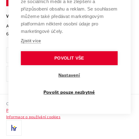
Mezinárodní dohody
ze sociálních médií a ke zlepšení a
Open Science
v
Bezpečná univerzita
přizpůsobení obsahu a reklam. Se souhlasem
Univerzitní sítě
Brně
Projekty
můžeme také předávat marketingovým
VYSOKÉ UČENÍ TECHNICKÉ V BRNĚ
Vyznamenání
platformám některé osobní údaje pro
Projekty ze strukturálních fondů
Antonínská 548/1
www.vut.cz
marketingové účely.
Organizační struktura
602 00 Brno
vut@vutbr.cz
Specifický výzkum
Zjistit více
Úřední deska
Ochrana osobních údajů
POVOLIT VŠE
(externí
Pracovní příležitosti
Nastavení
odkaz)
Podpora a rozvoj zaměstnanců a studujících
Povolit pouze nezbytné
Rovné příležitosti
Copyright © 2026 VUT
Sociální bezpečí
Prohlášení o přístupnosti
HR Award
Informace o používání cookies
Kontakty