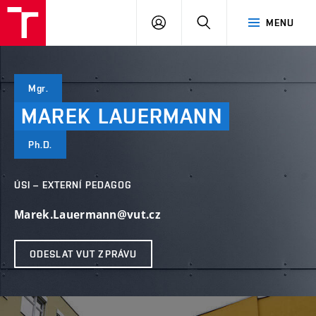
VUT
PŘIHLÁSIT
HLEDAT
MENU
SE
Mgr.
MAREK
LAUERMANN
Ph.D.
ÚSI – EXTERNÍ PEDAGOG
Marek.Lauermann@vut.cz
ODESLAT VUT ZPRÁVU