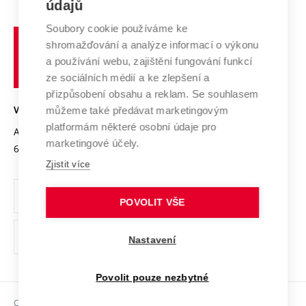
E-přihláška
údajů
Zahraniční spolupráce
Systém zajišťování kvality výzkumu
Profil univerzity
Spolupráce se školami
Soubory cookie používáme ke
Vysoké
Výzkumné infrastruktury
shromažďování a analýze informací o výkonu
Udržitelná univerzita
učení
Služby univerzity
Transfer znalostí
a používání webu, zajištění fungování funkcí
technické
Podnikavá univerzita / ContriBUTe
Mezinárodní dohody
ze sociálních médií a ke zlepšení a
Open Science
v
Bezpečná univerzita
přizpůsobení obsahu a reklam. Se souhlasem
Univerzitní sítě
Brně
Projekty
můžeme také předávat marketingovým
VYSOKÉ UČENÍ TECHNICKÉ V BRNĚ
Vyznamenání
platformám některé osobní údaje pro
Projekty ze strukturálních fondů
Antonínská 548/1
www.vut.cz
marketingové účely.
Organizační struktura
602 00 Brno
vut@vutbr.cz
Specifický výzkum
Zjistit více
Úřední deska
Ochrana osobních údajů
POVOLIT VŠE
(externí
Pracovní příležitosti
Nastavení
odkaz)
Podpora a rozvoj zaměstnanců a studujících
Povolit pouze nezbytné
Rovné příležitosti
Copyright © 2026 VUT
Sociální bezpečí