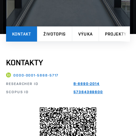
KONTAKT
ŽIVOTOPIS
VÝUKA
PROJEKTY
KONTAKTY
0000-0001-5868-5717
RESEARCHER ID
B-6690-2014
SCOPUS ID
57364369600