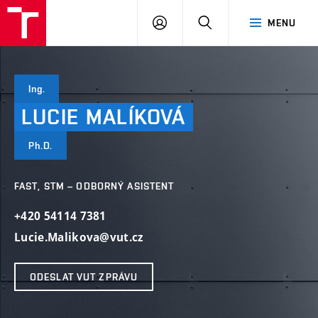
VUT
PŘIHLÁSIT
HLEDAT
MENU
SE
Ing.
LUCIE
MALÍKOVÁ
Ph.D.
FAST, STM – ODBORNÝ ASISTENT
+420 54114 7381
Lucie.Malikova@vut.cz
ODESLAT VUT ZPRÁVU