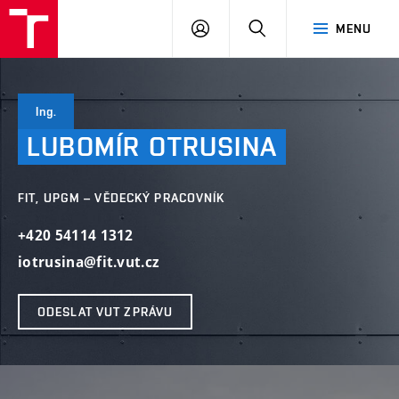
VUT
PŘIHLÁSIT
HLEDAT
MENU
SE
Ing.
LUBOMÍR
OTRUSINA
FIT, UPGM – VĚDECKÝ PRACOVNÍK
+420 54114 1312
iotrusina@fit.vut.cz
ODESLAT VUT ZPRÁVU