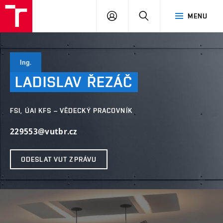
VUT
PŘIHLÁSIT
HLEDAT
MENU
SE
Ing.
LADISLAV
ŘEZÁČ
FSI, ÚAI KFS – VĚDECKÝ PRACOVNÍK
229553@vutbr.cz
ODESLAT VUT ZPRÁVU