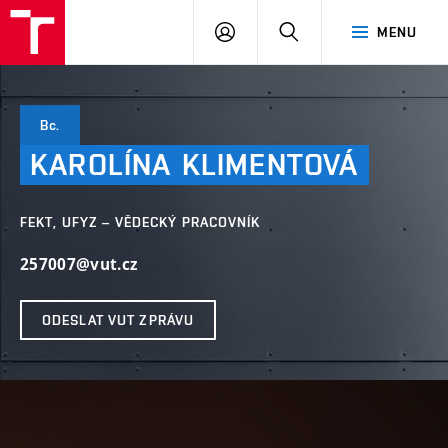
VUT
PŘIHLÁSIT
HLEDAT
MENU
SE
Bc.
KAROLÍNA
KLIMENTOVÁ
FEKT, UFYZ – VĚDECKÝ PRACOVNÍK
257007@vut.cz
ODESLAT VUT ZPRÁVU