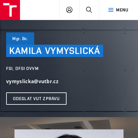
VUT
PŘIHLÁSIT
HLEDAT
MENU
SE
Mgr. Bc.
KAMILA
VYMYSLICKÁ
FSI, DFSI OVVM
vymyslicka@vutbr.cz
ODESLAT VUT ZPRÁVU