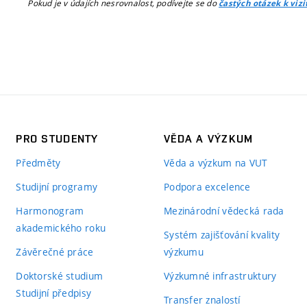
Pokud je v údajích nesrovnalost, podívejte se do
častých otázek k viz
PRO STUDENTY
VĚDA A VÝZKUM
Předměty
Věda a výzkum na VUT
Studijní programy
Podpora excelence
Harmonogram
Mezinárodní vědecká rada
akademického roku
Systém zajišťování kvality
Závěrečné práce
výzkumu
Doktorské studium
Výzkumné infrastruktury
Studijní předpisy
Transfer znalostí