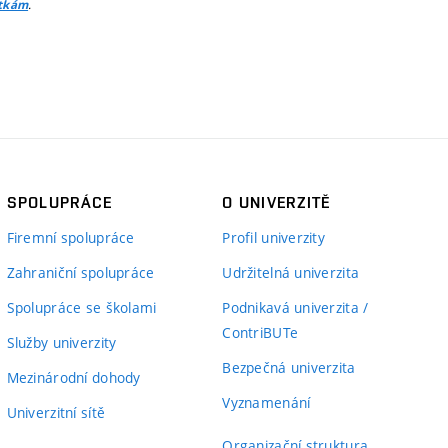
.
itkám
SPOLUPRÁCE
O UNIVERZITĚ
Firemní spolupráce
Profil univerzity
Zahraniční spolupráce
Udržitelná univerzita
Spolupráce se školami
Podnikavá univerzita /
ContriBUTe
Služby univerzity
Bezpečná univerzita
Mezinárodní dohody
Vyznamenání
Univerzitní sítě
Organizační struktura