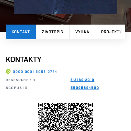
KONTAKT
ŽIVOTOPIS
VÝUKA
PROJEKTY
KONTAKTY
0000-0001-5053-9774
RESEARCHER ID
E-3189-2019
SCOPUS ID
55095894500