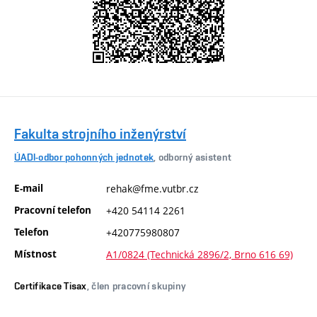
Fakulta strojního inženýrství
ÚADI-odbor pohonných jednotek
, odborný asistent
E-mail
rehak@fme.vutbr.cz
Pracovní telefon
+420 54114 2261
Telefon
+420775980807
Místnost
A1/0824 (Technická 2896/2, Brno 616 69)
Certifikace Tisax
, člen pracovní skupiny