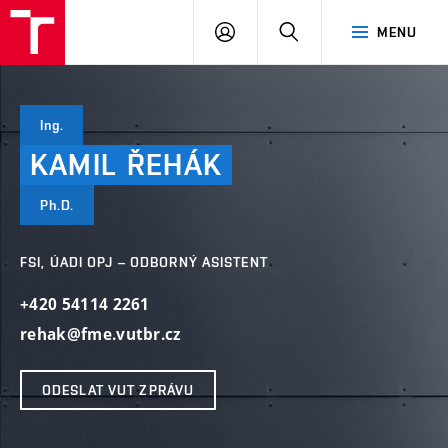
VUT
PŘIHLÁSIT
HLEDAT
MENU
SE
Ing.
KAMIL
ŘEHÁK
Ph.D.
FSI, ÚADI OPJ – ODBORNÝ ASISTENT
+420 54114 2261
rehak@fme.vutbr.cz
ODESLAT VUT ZPRÁVU