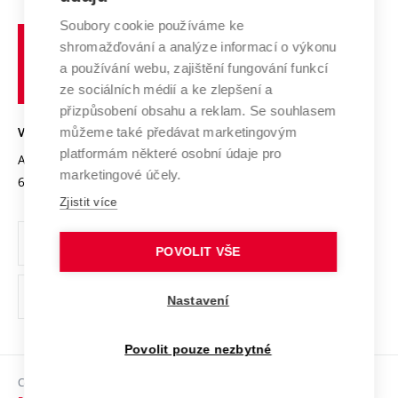
Systém zajišťování kvality výzkumu
Profil univerzity
Soubory cookie používáme ke
Spolupráce se školami
Vysoké
Výzkumné infrastruktury
shromažďování a analýze informací o výkonu
Udržitelná univerzita
učení
Služby univerzity
Transfer znalostí
a používání webu, zajištění fungování funkcí
technické
Podnikavá univerzita / ContriBUTe
Mezinárodní dohody
ze sociálních médií a ke zlepšení a
Open Science
v
Bezpečná univerzita
přizpůsobení obsahu a reklam. Se souhlasem
Univerzitní sítě
Brně
Projekty
můžeme také předávat marketingovým
VYSOKÉ UČENÍ TECHNICKÉ V BRNĚ
Vyznamenání
platformám některé osobní údaje pro
Projekty ze strukturálních fondů
Antonínská 548/1
www.vut.cz
marketingové účely.
Organizační struktura
602 00 Brno
vut@vutbr.cz
Specifický výzkum
Zjistit více
Úřední deska
Ochrana osobních údajů
POVOLIT VŠE
(externí
Pracovní příležitosti
Nastavení
odkaz)
Podpora a rozvoj zaměstnanců a studujících
Povolit pouze nezbytné
Rovné příležitosti
Copyright © 2026 VUT
Sociální bezpečí