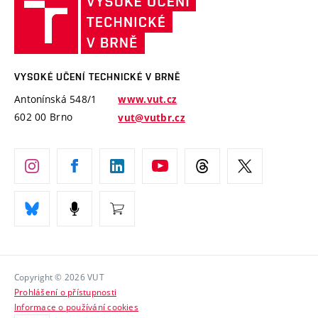
Udržitelná univerzita
učení
Služby univerzity
Transfer znalostí
technické
Podnikavá univerzita / ContriBUTe
Mezinárodní dohody
Open Science
v
Bezpečná univerzita
Univerzitní sítě
Brně
Projekty
VYSOKÉ UČENÍ TECHNICKÉ V BRNĚ
Vyznamenání
Projekty ze strukturálních fondů
Antonínská 548/1
www.vut.cz
Organizační struktura
602 00 Brno
vut@vutbr.cz
Specifický výzkum
Úřední deska
Ochrana osobních údajů
(externí
Pracovní příležitosti
odkaz)
Podpora a rozvoj zaměstnanců a studujících
Rovné příležitosti
Copyright © 2026 VUT
Sociální bezpečí
Prohlášení o přístupnosti
HR Award
Informace o používání cookies