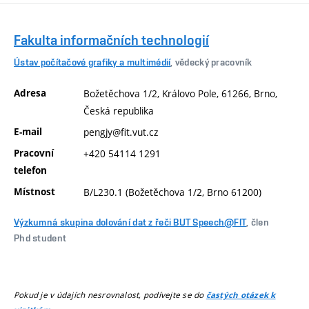
Fakulta informačních technologií
Ústav počítačové grafiky a multimédií
, vědecký pracovník
Adresa
Božetěchova 1/2, Královo Pole, 61266, Brno,
Česká republika
E-mail
pengjy@fit.vut.cz
Pracovní
+420 54114 1291
telefon
Místnost
B/L230.1 (Božetěchova 1/2, Brno 61200)
Výzkumná skupina dolování dat z řeči BUT Speech@FIT
, člen
Phd student
Pokud je v údajích nesrovnalost, podívejte se do
častých otázek k