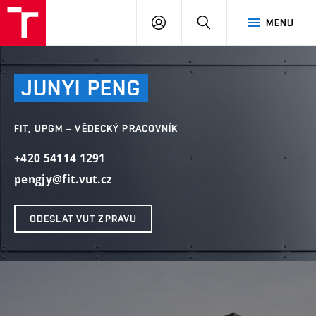
VUT
PŘIHLÁSIT
HLEDAT
MENU
SE
JUNYI
PENG
FIT, UPGM – VĚDECKÝ PRACOVNÍK
+420 54114 1291
pengjy@fit.vut.cz
ODESLAT VUT ZPRÁVU