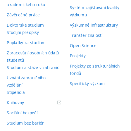
akademického roku
Systém zajišťování kvality
Závěrečné práce
výzkumu
Doktorské studium
Výzkumné infrastruktury
Studijní předpisy
Transfer znalostí
Poplatky za studium
Open Science
Zpracování osobních údajů
Projekty
studentů
Projekty ze strukturálních
Studium a stáže v zahraničí
fondů
Uznání zahraničního
Specifický výzkum
vzdělání
Stipendia
(externí
Knihovny
odkaz)
Sociální bezpečí
Studium bez bariér