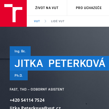
VUT
ŽIVOT NA VUT
PRO UCHAZEČE
VUT
LIDÉ VUT
Ing. Bc.
JITKA
PETERKOVÁ
Ph.D.
FAST, THD – ODBORNÝ ASISTENT
+420 54114 7524
Jitka.Peterkova@vut.cz