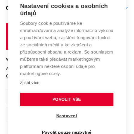
Zpracování osobních údajů uchazečů o studium
Firemní spolupráce
Mezinárodní vědecká rada
Nastavení cookies a osobních
O UNIVERZITĚ
Doktorské studium
Podpora podnikání
E-přihláška
údajů
Zahraniční spolupráce
Systém zajišťování kvality výzkumu
Profil univerzity
Spolupráce se školami
Soubory cookie používáme ke
Vysoké
Výzkumné infrastruktury
shromažďování a analýze informací o výkonu
Udržitelná univerzita
učení
Služby univerzity
Transfer znalostí
a používání webu, zajištění fungování funkcí
technické
Podnikavá univerzita / ContriBUTe
Mezinárodní dohody
ze sociálních médií a ke zlepšení a
Open Science
v
Bezpečná univerzita
přizpůsobení obsahu a reklam. Se souhlasem
Univerzitní sítě
Brně
Projekty
můžeme také předávat marketingovým
VYSOKÉ UČENÍ TECHNICKÉ V BRNĚ
Vyznamenání
platformám některé osobní údaje pro
Projekty ze strukturálních fondů
Antonínská 548/1
www.vut.cz
marketingové účely.
Organizační struktura
602 00 Brno
vut@vutbr.cz
Specifický výzkum
Zjistit více
Úřední deska
Ochrana osobních údajů
POVOLIT VŠE
(externí
Pracovní příležitosti
Nastavení
odkaz)
Podpora a rozvoj zaměstnanců a studujících
Povolit pouze nezbytné
Rovné příležitosti