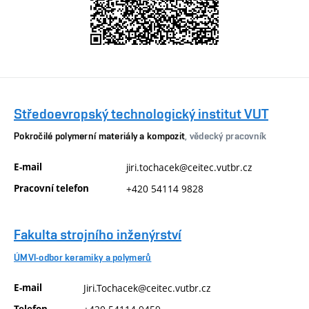
Středoevropský technologický institut VUT
Pokročilé polymerní materiály a kompozit
, vědecký pracovník
E-mail
jiri.tochacek@ceitec.vutbr.cz
Pracovní telefon
+420 54114 9828
Fakulta strojního inženýrství
ÚMVI-odbor keramiky a polymerů
E-mail
Jiri.Tochacek@ceitec.vutbr.cz