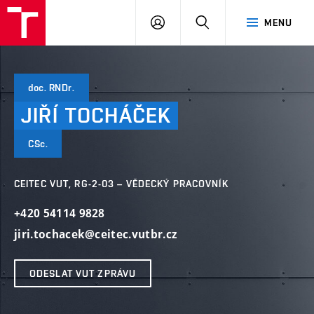
VUT
PŘIHLÁSIT
HLEDAT
MENU
SE
doc. RNDr.
JIŘÍ
TOCHÁČEK
CSc.
CEITEC VUT, RG-2-03 – VĚDECKÝ PRACOVNÍK
+420 54114 9828
jiri.tochacek@ceitec.vutbr.cz
ODESLAT VUT ZPRÁVU