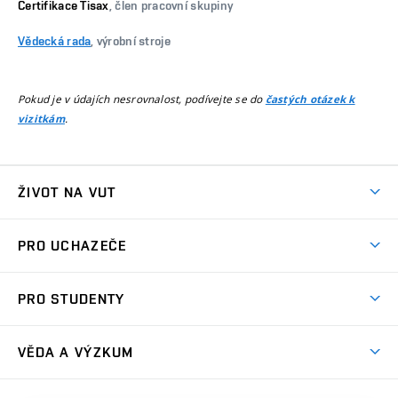
Certifikace Tisax
, člen pracovní skupiny
Vědecká rada
, výrobní stroje
Pokud je v údajích nesrovnalost, podívejte se do
častých otázek k
.
vizitkám
ŽIVOT NA VUT
Atmosféra VUT
PRO UCHAZEČE
Prostory školy
Proč na VUT
Koleje
PRO STUDENTY
Studijní programy
Stravování
Předměty
Studijní předpisy
Studium a stáže v zahraničí
Stipendia
Dny otevřených dveří
VĚDA A VÝZKUM
Sport na VUT
(externí
Studijní programy
Poplatky za studium
Uznání zahraničního vzdělání
Knihovny
Aktivity pro juniory
Studentský život
odkaz)
Věda a výzkum na VUT