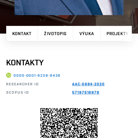
KONTAKT
ŽIVOTOPIS
VÝUKA
PROJEKTY
KONTAKTY
0000-0001-8239-9438
RESEARCHER ID
AAC-5684-2020
SCOPUS ID
57197516976