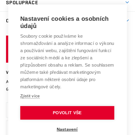
Harmonogram akademického roku
Zpracování osobních údajů studentů
Sociální bezpečí
SPOLUPRÁCE
Celoživotní vzdělávání
Brno
Podpora excelence
Závěrečné práce
Studium bez bariér
Zpracování osobních údajů uchazečů o studium
Firemní spolupráce
Mezinárodní vědecká rada
Nastavení cookies a osobních
O UNIVERZITĚ
Doktorské studium
Podpora podnikání
E-přihláška
údajů
Zahraniční spolupráce
Systém zajišťování kvality výzkumu
Profil univerzity
Spolupráce se školami
Soubory cookie používáme ke
Vysoké
Výzkumné infrastruktury
shromažďování a analýze informací o výkonu
Udržitelná univerzita
učení
Služby univerzity
Transfer znalostí
a používání webu, zajištění fungování funkcí
technické
Podnikavá univerzita / ContriBUTe
Mezinárodní dohody
ze sociálních médií a ke zlepšení a
Open Science
v
Bezpečná univerzita
přizpůsobení obsahu a reklam. Se souhlasem
Univerzitní sítě
Brně
Projekty
můžeme také předávat marketingovým
VYSOKÉ UČENÍ TECHNICKÉ V BRNĚ
Vyznamenání
platformám některé osobní údaje pro
Projekty ze strukturálních fondů
Antonínská 548/1
www.vut.cz
marketingové účely.
Organizační struktura
602 00 Brno
vut@vutbr.cz
Specifický výzkum
Zjistit více
Úřední deska
Ochrana osobních údajů
POVOLIT VŠE
(externí
Pracovní příležitosti
Nastavení
odkaz)