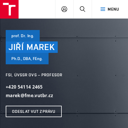
VUT
PŘIHLÁSIT
HLEDAT
MENU
SE
prof. Dr. Ing.
JIŘÍ
MAREK
Ph.D., DBA, FEng.
FSI, ÚVSSR OVS – PROFESOR
+420 54114 2465
marek@fme.vutbr.cz
ODESLAT VUT ZPRÁVU