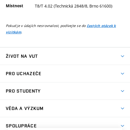
Místnost
T8/T 4.02 (Technická 2848/8, Brno 61600)
Pokud je v údajích nesrovnalost, podívejte se do
častých otázek k
.
vizitkám
ŽIVOT NA VUT
Atmosféra VUT
PRO UCHAZEČE
Prostory školy
Proč na VUT
Koleje
PRO STUDENTY
Studijní programy
Stravování
Předměty
Studijní předpisy
Studium a stáže v zahraničí
Stipendia
Dny otevřených dveří
VĚDA A VÝZKUM
Sport na VUT
(externí
Studijní programy
Poplatky za studium
Uznání zahraničního vzdělání
Knihovny
Aktivity pro juniory
Studentský život
odkaz)
Věda a výzkum na VUT
Harmonogram akademického roku
Zpracování osobních údajů studentů
Sociální bezpečí
SPOLUPRÁCE
Celoživotní vzdělávání
Brno