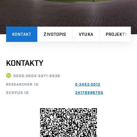
KONTAKT
ŽIVOTOPIS
VÝUKA
PROJEKTY
KONTAKTY
0000-0003-3971-9939
RESEARCHER ID
E-2452-2012
SCOPUS ID
24178886700