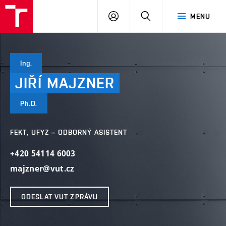
VUT
PŘIHLÁSIT
HLEDAT
MENU
SE
Ing.
JIŘÍ
MAJZNER
Ph.D.
FEKT, UFYZ – ODBORNÝ ASISTENT
+420 54114 6003
majzner@vut.cz
ODESLAT VUT ZPRÁVU