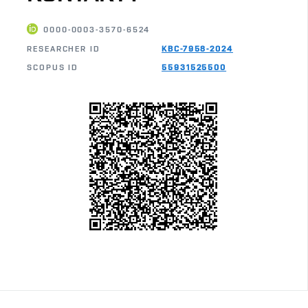
0000-0003-3570-6524
RESEARCHER ID
KBC-7958-2024
SCOPUS ID
55931525500