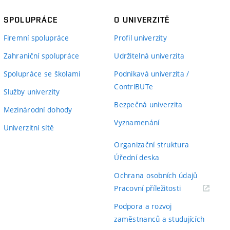
SPOLUPRÁCE
O UNIVERZITĚ
Firemní spolupráce
Profil univerzity
Zahraniční spolupráce
Udržitelná univerzita
Spolupráce se školami
Podnikavá univerzita /
ContriBUTe
Služby univerzity
Bezpečná univerzita
Mezinárodní dohody
Vyznamenání
Univerzitní sítě
Organizační struktura
Úřední deska
Ochrana osobních údajů
(externí
Pracovní příležitosti
odkaz)
Podpora a rozvoj
zaměstnanců a studujících