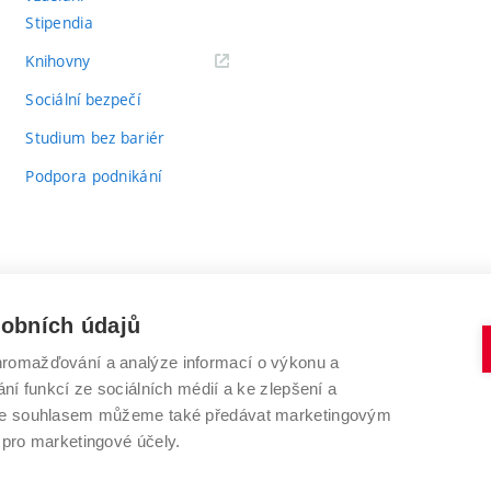
Stipendia
(externí
Knihovny
odkaz)
Sociální bezpečí
Studium bez bariér
Podpora podnikání
sobních údajů
romažďování a analýze informací o výkonu a
VYSOKÉ UČENÍ TECHNICKÉ V BRNĚ
ní funkcí ze sociálních médií a ke zlepšení a
Antonínská 548/1
www.vut.cz
 Se souhlasem můžeme také předávat marketingovým
602 00 Brno
vut@vutbr.cz
 pro marketingové účely.