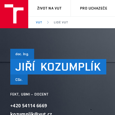
VUT
ŽIVOT NA VUT
PRO UCHAZEČE
VUT
LIDÉ VUT
doc. Ing.
JIŘÍ
KOZUMPLÍK
CSc.
FEKT, UBMI – DOCENT
+420 54114 6669
kozumplik@vut.cz