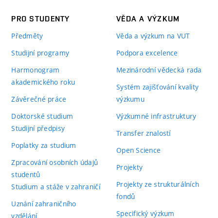
PRO STUDENTY
VĚDA A VÝZKUM
Předměty
Věda a výzkum na VUT
Studijní programy
Podpora excelence
Harmonogram
Mezinárodní vědecká rada
akademického roku
Systém zajišťování kvality
Závěrečné práce
výzkumu
Doktorské studium
Výzkumné infrastruktury
Studijní předpisy
Transfer znalostí
Poplatky za studium
Open Science
Zpracování osobních údajů
Projekty
studentů
Projekty ze strukturálních
Studium a stáže v zahraničí
fondů
Uznání zahraničního
Specifický výzkum
vzdělání