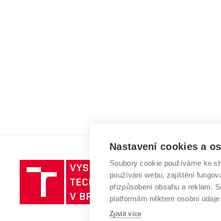
Nastavení cookies a o
Soubory cookie používáme ke sh
Vysoké
používání webu, zajištění fungová
učení
přizpůsobení obsahu a reklam.
technické
platformám některé osobní údaje
v
Zjistit více
Brně