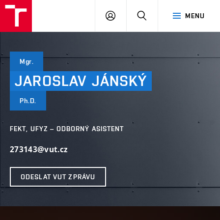
VUT
PŘIHLÁSIT
HLEDAT
MENU
SE
Mgr.
JAROSLAV
JÁNSKÝ
Ph.D.
FEKT, UFYZ – ODBORNÝ ASISTENT
273143@vut.cz
ODESLAT VUT ZPRÁVU