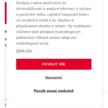
Profil univerzity
Spolupráce se školami
Soubory cookie používáme ke
Vysoké
Výzkumné infrastruktury
shromažďování a analýze informací o výkonu
Udržitelná univerzita
učení
Služby univerzity
Transfer znalostí
a používání webu, zajištění fungování funkcí
technické
Podnikavá univerzita / ContriBUTe
Mezinárodní dohody
ze sociálních médií a ke zlepšení a
Open Science
v
Bezpečná univerzita
přizpůsobení obsahu a reklam. Se souhlasem
Univerzitní sítě
Brně
Projekty
můžeme také předávat marketingovým
VYSOKÉ UČENÍ TECHNICKÉ V BRNĚ
Vyznamenání
platformám některé osobní údaje pro
Projekty ze strukturálních fondů
Antonínská 548/1
www.vut.cz
marketingové účely.
Organizační struktura
602 00 Brno
vut@vutbr.cz
Specifický výzkum
Zjistit více
Úřední deska
Ochrana osobních údajů
POVOLIT VŠE
(externí
Pracovní příležitosti
Nastavení
odkaz)
Podpora a rozvoj zaměstnanců a studujících
Povolit pouze nezbytné
Rovné příležitosti
Copyright © 2026 VUT
Sociální bezpečí
Prohlášení o přístupnosti