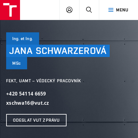
VUT
PŘIHLÁSIT
HLEDAT
MENU
SE
Ing. et Ing.
JANA
SCHWARZEROVÁ
MSc
FEKT, UAMT – VĚDECKÝ PRACOVNÍK
+420 54114 6659
xschwa16@vut.cz
ODESLAT VUT ZPRÁVU