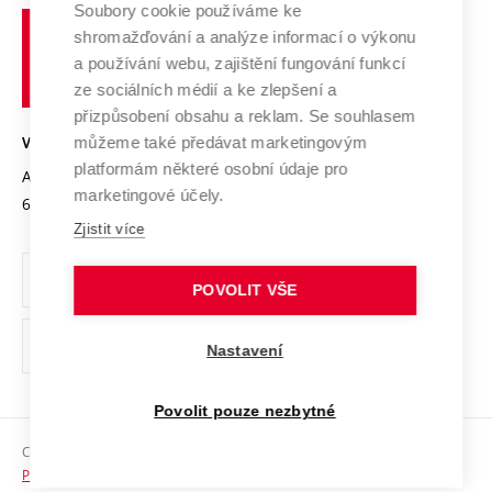
Profil univerzity
Spolupráce se školami
Soubory cookie používáme ke
Vysoké
Výzkumné infrastruktury
shromažďování a analýze informací o výkonu
Udržitelná univerzita
učení
Služby univerzity
Transfer znalostí
a používání webu, zajištění fungování funkcí
technické
Podnikavá univerzita / ContriBUTe
Mezinárodní dohody
ze sociálních médií a ke zlepšení a
Open Science
v
Bezpečná univerzita
přizpůsobení obsahu a reklam. Se souhlasem
Univerzitní sítě
Brně
Projekty
můžeme také předávat marketingovým
VYSOKÉ UČENÍ TECHNICKÉ V BRNĚ
Vyznamenání
platformám některé osobní údaje pro
Projekty ze strukturálních fondů
Antonínská 548/1
www.vut.cz
marketingové účely.
Organizační struktura
602 00 Brno
vut@vutbr.cz
Specifický výzkum
Zjistit více
Úřední deska
Ochrana osobních údajů
POVOLIT VŠE
(externí
Pracovní příležitosti
Nastavení
odkaz)
Podpora a rozvoj zaměstnanců a studujících
Povolit pouze nezbytné
Rovné příležitosti
Copyright © 2026 VUT
Sociální bezpečí
Prohlášení o přístupnosti
HR Award