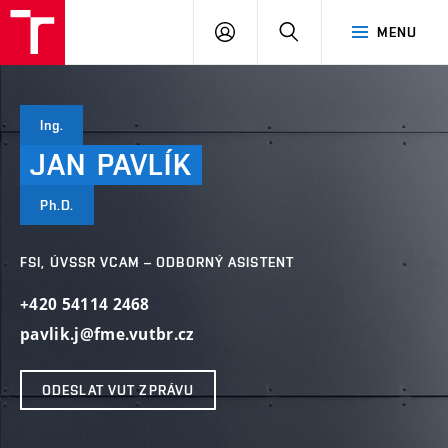
VUT
PŘIHLÁSIT
HLEDAT
MENU
SE
Ing.
JAN
PAVLÍK
Ph.D.
FSI, ÚVSSR VCAM – ODBORNÝ ASISTENT
+420 54114 2468
pavlik.j@fme.vutbr.cz
ODESLAT VUT ZPRÁVU