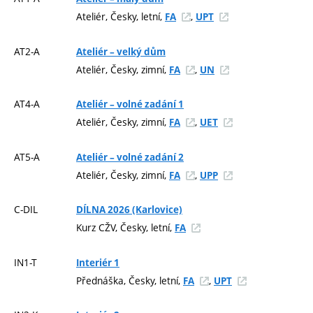
Ateliér, Česky, letní,
,
FA
UPT
AT2-A
Ateliér – velký dům
Ateliér, Česky, zimní,
,
FA
UN
AT4-A
Ateliér – volné zadání 1
Ateliér, Česky, zimní,
,
FA
UET
AT5-A
Ateliér – volné zadání 2
Ateliér, Česky, zimní,
,
FA
UPP
C-DIL
DÍLNA 2026 (Karlovice)
Kurz CŽV, Česky, letní,
FA
IN1-T
Interiér 1
Přednáška, Česky, letní,
,
FA
UPT