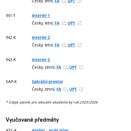
Česky, letní,
,
FA
UPT
IN1-T
Interiér 1
Česky, letní,
,
FA
UPT
IN2-K
Interiér 2
Česky, letní,
,
FA
UPT
IN2-K
Interiér 2
Česky, zimní,
,
FA
UPT
SAP-K
Sakrální prostor
Česky, zimní,
,
FA
UPT
* Údaje platné pro aktuální akademický rok 2025/2026
Vyučované předměty
AT1-A
Ateliér – malý dům