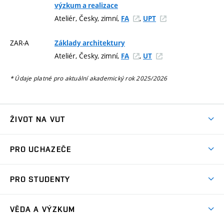
výzkum a realizace
Ateliér, Česky, zimní,
,
FA
UPT
ZAR-A
Základy architektury
Ateliér, Česky, zimní,
,
FA
UT
* Údaje platné pro aktuální akademický rok 2025/2026
ŽIVOT NA VUT
Atmosféra VUT
PRO UCHAZEČE
Prostory školy
Proč na VUT
Koleje
PRO STUDENTY
Studijní programy
Stravování
Předměty
Studijní předpisy
Studium a stáže v zahraničí
Stipendia
Dny otevřených dveří
VĚDA A VÝZKUM
Sport na VUT
(externí
Studijní programy
Poplatky za studium
Uznání zahraničního vzdělání
Knihovny
Aktivity pro juniory