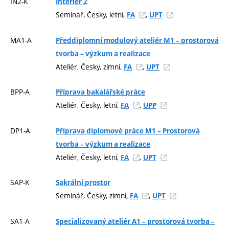
IN2-K
Interiér 2
Seminář, Česky, letní,
,
FA
UPT
MA1-A
Předdiplomní modulový ateliér M1 – prostorová
tvorba – výzkum a realizace
Ateliér, Česky, zimní,
,
FA
UPT
BPP-A
Příprava bakalářské práce
Ateliér, Česky, letní,
,
FA
UPP
DP1-A
Příprava diplomové práce M1 – Prostorová
tvorba – výzkum a realizace
Ateliér, Česky, letní,
,
FA
UPT
SAP-K
Sakrální prostor
Seminář, Česky, zimní,
,
FA
UPT
SA1-A
Specializovaný ateliér A1 – prostorová tvorba –