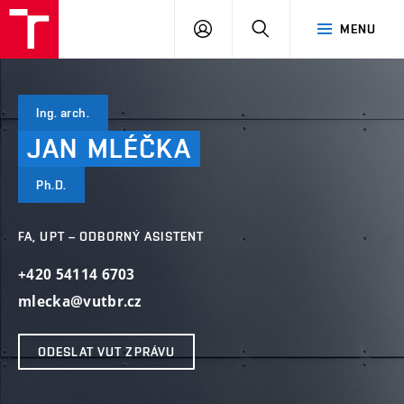
VUT
PŘIHLÁSIT
HLEDAT
MENU
SE
Ing. arch.
JAN
MLÉČKA
Ph.D.
FA, UPT – ODBORNÝ ASISTENT
+420 54114 6703
mlecka@vutbr.cz
ODESLAT VUT ZPRÁVU