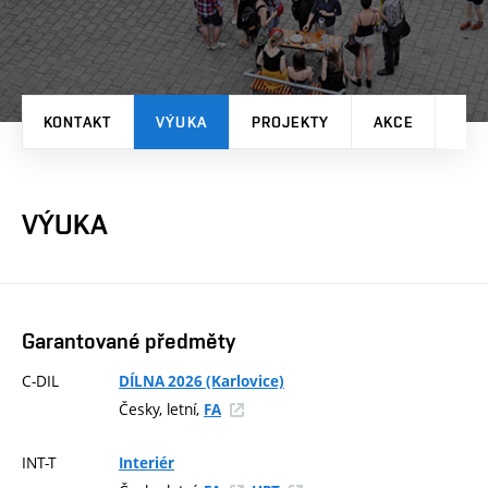
KONTAKT
VÝUKA
PROJEKTY
AKCE
UMĚ
VÝUKA
Garantované předměty
C-DIL
DÍLNA 2026 (Karlovice)
Česky, letní,
FA
INT-T
Interiér