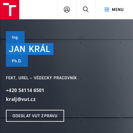
VUT
PŘIHLÁSIT
HLEDAT
MENU
SE
Ing.
JAN
KRÁL
Ph.D.
FEKT, UREL – VĚDECKÝ PRACOVNÍK
+420 54114 6501
kralj@vut.cz
ODESLAT VUT ZPRÁVU