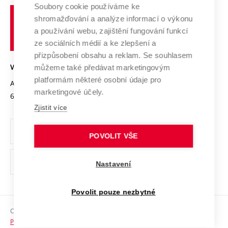
Profil univerzity
Spolupráce se školami
Soubory cookie používáme ke
Vysoké
Výzkumné infrastruktury
shromažďování a analýze informací o výkonu
Udržitelná univerzita
učení
Služby univerzity
Transfer znalostí
a používání webu, zajištění fungování funkcí
technické
Podnikavá univerzita / ContriBUTe
Mezinárodní dohody
ze sociálních médií a ke zlepšení a
Open Science
v
Bezpečná univerzita
přizpůsobení obsahu a reklam. Se souhlasem
Univerzitní sítě
Brně
Projekty
můžeme také předávat marketingovým
VYSOKÉ UČENÍ TECHNICKÉ V BRNĚ
Vyznamenání
platformám některé osobní údaje pro
Projekty ze strukturálních fondů
Antonínská 548/1
www.vut.cz
marketingové účely.
Organizační struktura
602 00 Brno
vut@vutbr.cz
Specifický výzkum
Zjistit více
Úřední deska
Ochrana osobních údajů
POVOLIT VŠE
(externí
Pracovní příležitosti
Nastavení
odkaz)
Podpora a rozvoj zaměstnanců a studujících
Povolit pouze nezbytné
Rovné příležitosti
Copyright © 2026 VUT
Sociální bezpečí
Prohlášení o přístupnosti