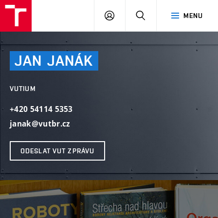
VUT
PŘIHLÁSIT
HLEDAT
MENU
SE
JAN
JANÁK
VUTIUM
+420 54114 5353
janak@vutbr.cz
ODESLAT VUT ZPRÁVU