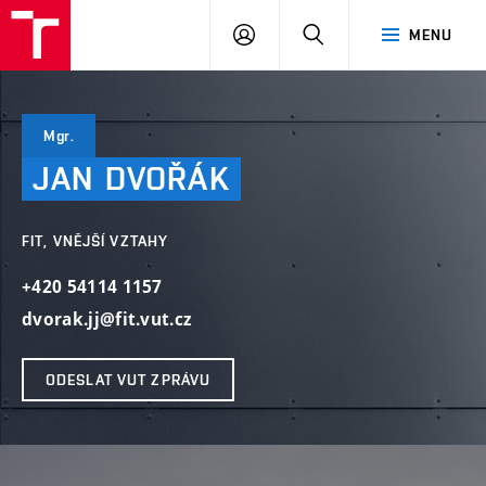
VUT
PŘIHLÁSIT
HLEDAT
MENU
SE
Mgr.
JAN
DVOŘÁK
FIT, VNĚJŠÍ VZTAHY
+420 54114 1157
dvorak.jj@fit.vut.cz
ODESLAT VUT ZPRÁVU