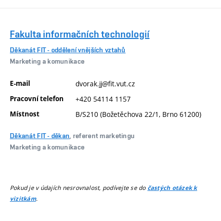
Fakulta informačních technologií
Děkanát FIT - oddělení vnějších vztahů
Marketing a komunikace
E-mail
dvorak.jj@fit.vut.cz
Pracovní telefon
+420 54114 1157
Místnost
B/S210 (Božetěchova 22/1, Brno 61200)
Děkanát FIT - děkan
, referent marketingu
Marketing a komunikace
Pokud je v údajích nesrovnalost, podívejte se do
častých otázek k
.
vizitkám