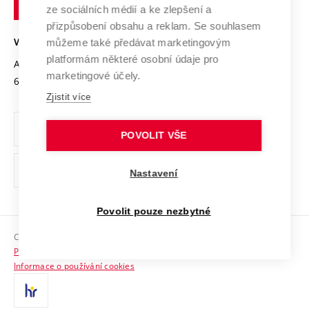
technické
Podnikavá univerzita / ContriBUTe
Mezinárodní dohody
ze sociálních médií a ke zlepšení a
Open Science
v
Bezpečná univerzita
přizpůsobení obsahu a reklam. Se souhlasem
Univerzitní sítě
Brně
Projekty
můžeme také předávat marketingovým
VYSOKÉ UČENÍ TECHNICKÉ V BRNĚ
Vyznamenání
platformám některé osobní údaje pro
Projekty ze strukturálních fondů
Antonínská 548/1
www.vut.cz
marketingové účely.
Organizační struktura
602 00 Brno
vut@vutbr.cz
Specifický výzkum
Zjistit více
Úřední deska
Ochrana osobních údajů
POVOLIT VŠE
(externí
Pracovní příležitosti
Nastavení
odkaz)
Podpora a rozvoj zaměstnanců a studujících
Povolit pouze nezbytné
Rovné příležitosti
Copyright © 2026 VUT
Sociální bezpečí
Prohlášení o přístupnosti
HR Award
Informace o používání cookies
Kontakty