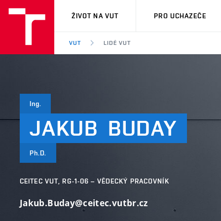
VUT
ŽIVOT NA VUT
PRO UCHAZEČE
VUT
LIDÉ VUT
Ing.
JAKUB
BUDAY
Ph.D.
CEITEC VUT, RG-1-06 – VĚDECKÝ PRACOVNÍK
Jakub.Buday@ceitec.vutbr.cz