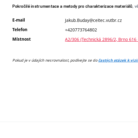
Pokročilé instrumentace a metody pro charakterizace materiálů
, 
E-mail
Jakub.Buday@ceitec.vutbr.cz
Telefon
+420773764802
Místnost
A2/306 (Technická 2896/2, Brno 616 
Pokud je v údajích nesrovnalost, podívejte se do
častých otázek k viz