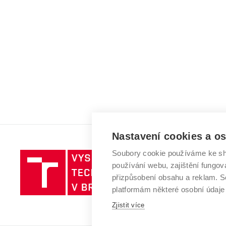
Nastavení cookies a o
Soubory cookie používáme ke sh
Vysoké
používání webu, zajištění fungová
učení
přizpůsobení obsahu a reklam.
technické
platformám některé osobní údaje
v
Zjistit více
Brně