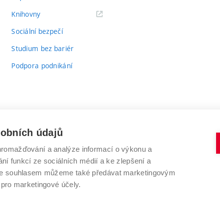
(externí
Knihovny
odkaz)
Sociální bezpečí
Studium bez bariér
Podpora podnikání
sobních údajů
romažďování a analýze informací o výkonu a
VYSOKÉ UČENÍ TECHNICKÉ V BRNĚ
ní funkcí ze sociálních médií a ke zlepšení a
Antonínská 548/1
www.vut.cz
 Se souhlasem můžeme také předávat marketingovým
602 00 Brno
vut@vutbr.cz
 pro marketingové účely.