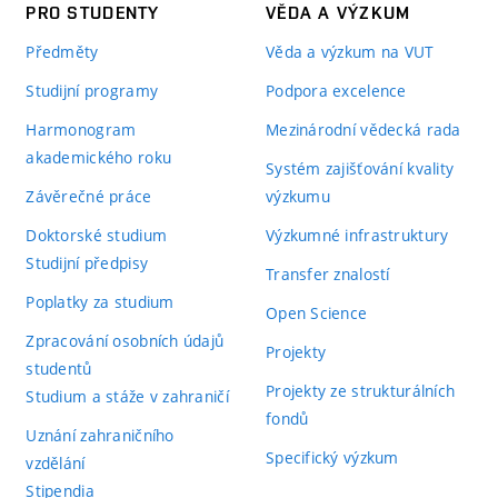
PRO STUDENTY
VĚDA A VÝZKUM
Předměty
Věda a výzkum na VUT
Studijní programy
Podpora excelence
Harmonogram
Mezinárodní vědecká rada
akademického roku
Systém zajišťování kvality
Závěrečné práce
výzkumu
Doktorské studium
Výzkumné infrastruktury
Studijní předpisy
Transfer znalostí
Poplatky za studium
Open Science
Zpracování osobních údajů
Projekty
studentů
Projekty ze strukturálních
Studium a stáže v zahraničí
fondů
Uznání zahraničního
Specifický výzkum
vzdělání
Stipendia