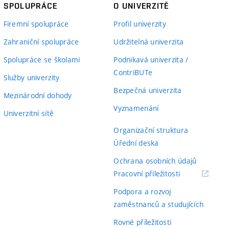
SPOLUPRÁCE
O UNIVERZITĚ
Firemní spolupráce
Profil univerzity
Zahraniční spolupráce
Udržitelná univerzita
Spolupráce se školami
Podnikavá univerzita /
ContriBUTe
Služby univerzity
Bezpečná univerzita
Mezinárodní dohody
Vyznamenání
Univerzitní sítě
Organizační struktura
Úřední deska
Ochrana osobních údajů
(externí
Pracovní příležitosti
odkaz)
Podpora a rozvoj
zaměstnanců a studujících
Rovné příležitosti