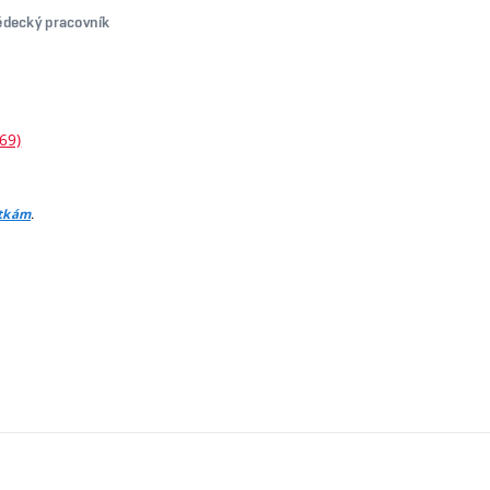
vědecký pracovník
69)
.
itkám