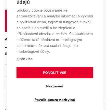
E-přihláška
údajů
Zahraniční spolupráce
Systém zajišťování kvality výzkumu
Profil univerzity
Spolupráce se školami
Soubory cookie používáme ke
Vysoké
Výzkumné infrastruktury
shromažďování a analýze informací o výkonu
Udržitelná univerzita
učení
Služby univerzity
Transfer znalostí
a používání webu, zajištění fungování funkcí
technické
Podnikavá univerzita / ContriBUTe
Mezinárodní dohody
ze sociálních médií a ke zlepšení a
Open Science
v
Bezpečná univerzita
přizpůsobení obsahu a reklam. Se souhlasem
Univerzitní sítě
Brně
Projekty
můžeme také předávat marketingovým
VYSOKÉ UČENÍ TECHNICKÉ V BRNĚ
Vyznamenání
platformám některé osobní údaje pro
Projekty ze strukturálních fondů
Antonínská 548/1
www.vut.cz
marketingové účely.
Organizační struktura
602 00 Brno
vut@vutbr.cz
Specifický výzkum
Zjistit více
Úřední deska
Ochrana osobních údajů
POVOLIT VŠE
(externí
Pracovní příležitosti
Nastavení
odkaz)
Podpora a rozvoj zaměstnanců a studujících
Povolit pouze nezbytné
Rovné příležitosti
Copyright © 2026 VUT
Sociální bezpečí