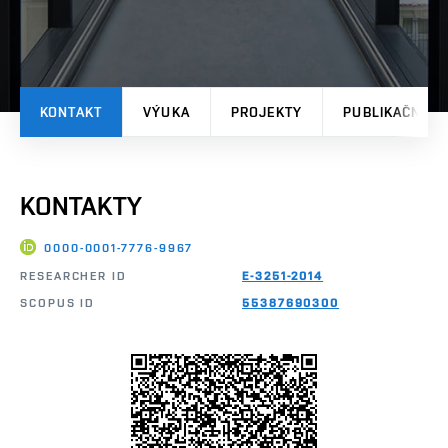
KONTAKT
VÝUKA
PROJEKTY
PUBLIKAČNÍ V
KONTAKTY
0000-0001-7776-9967
RESEARCHER ID
E-3251-2014
SCOPUS ID
55387690300