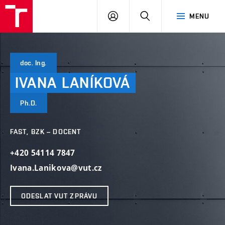
VUT
PŘIHLÁSIT
HLEDAT
MENU
SE
doc. Ing.
IVANA
LANÍKOVÁ
Ph.D.
FAST, BZK – DOCENT
+420 54114 7847
Ivana.Lanikova@vut.cz
ODESLAT VUT ZPRÁVU