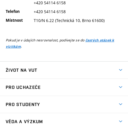
+420 54114 6158
Telefon
+420 54114 6158
Místnost
T10/N 6.22 (Technická 10, Brno 61600)
Pokud je v údajích nesrovnalost, podívejte se do
častých otázek k
.
vizitkám
ŽIVOT NA VUT
Atmosféra VUT
PRO UCHAZEČE
Prostory školy
Proč na VUT
Koleje
PRO STUDENTY
Studijní programy
Stravování
Předměty
Studijní předpisy
Studium a stáže v zahraničí
Stipendia
Dny otevřených dveří
VĚDA A VÝZKUM
Sport na VUT
(externí
Studijní programy
Poplatky za studium
Uznání zahraničního vzdělání
Knihovny