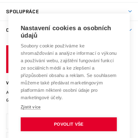
Aktivity pro juniory
Studentský život
odkaz)
Věda a výzkum na VUT
Harmonogram akademického roku
Zpracování osobních údajů studentů
Sociální bezpečí
SPOLUPRÁCE
Celoživotní vzdělávání
Brno
Podpora excelence
Závěrečné práce
Studium bez bariér
Zpracování osobních údajů uchazečů o studium
Firemní spolupráce
Mezinárodní vědecká rada
Nastavení cookies a osobních
O UNIVERZITĚ
Doktorské studium
Podpora podnikání
E-přihláška
údajů
Zahraniční spolupráce
Systém zajišťování kvality výzkumu
Profil univerzity
Spolupráce se školami
Soubory cookie používáme ke
Vysoké
Výzkumné infrastruktury
shromažďování a analýze informací o výkonu
Udržitelná univerzita
učení
Služby univerzity
Transfer znalostí
a používání webu, zajištění fungování funkcí
technické
Podnikavá univerzita / ContriBUTe
Mezinárodní dohody
ze sociálních médií a ke zlepšení a
Open Science
v
Bezpečná univerzita
přizpůsobení obsahu a reklam. Se souhlasem
Univerzitní sítě
Brně
Projekty
můžeme také předávat marketingovým
VYSOKÉ UČENÍ TECHNICKÉ V BRNĚ
Vyznamenání
platformám některé osobní údaje pro
Projekty ze strukturálních fondů
Antonínská 548/1
www.vut.cz
marketingové účely.
Organizační struktura
602 00 Brno
vut@vutbr.cz
Specifický výzkum
Zjistit více
Úřední deska
Ochrana osobních údajů
POVOLIT VŠE
(externí
Pracovní příležitosti