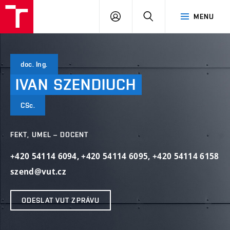
VUT
PŘIHLÁSIT
HLEDAT
MENU
SE
doc. Ing.
IVAN
SZENDIUCH
CSc.
FEKT, UMEL – DOCENT
+420 54114 6094
,
+420 54114 6095
,
+420 54114 6158
szend@vut.cz
ODESLAT VUT ZPRÁVU