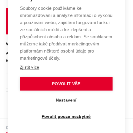
Systém zajišťování kvality výzkumu
Profil univerzity
Spolupráce se školami
Soubory cookie používáme ke
Vysoké
Výzkumné infrastruktury
shromažďování a analýze informací o výkonu
Udržitelná univerzita
učení
Služby univerzity
Transfer znalostí
a používání webu, zajištění fungování funkcí
technické
Podnikavá univerzita / ContriBUTe
Mezinárodní dohody
ze sociálních médií a ke zlepšení a
Open Science
v
Bezpečná univerzita
přizpůsobení obsahu a reklam. Se souhlasem
Univerzitní sítě
Brně
Projekty
můžeme také předávat marketingovým
VYSOKÉ UČENÍ TECHNICKÉ V BRNĚ
Vyznamenání
platformám některé osobní údaje pro
Projekty ze strukturálních fondů
Antonínská 548/1
www.vut.cz
marketingové účely.
Organizační struktura
602 00 Brno
vut@vutbr.cz
Specifický výzkum
Zjistit více
Úřední deska
Ochrana osobních údajů
POVOLIT VŠE
(externí
Pracovní příležitosti
Nastavení
odkaz)
Podpora a rozvoj zaměstnanců a studujících
Povolit pouze nezbytné
Rovné příležitosti
Copyright © 2026 VUT
Sociální bezpečí