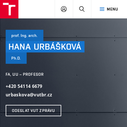
VUT
PŘIHLÁSIT
HLEDAT
MENU
SE
prof. Ing. arch.
HANA
URBÁŠKOVÁ
Ph.D.
FA, UU – PROFESOR
+420 54114 6679
urbaskova@vutbr.cz
ODESLAT VUT ZPRÁVU