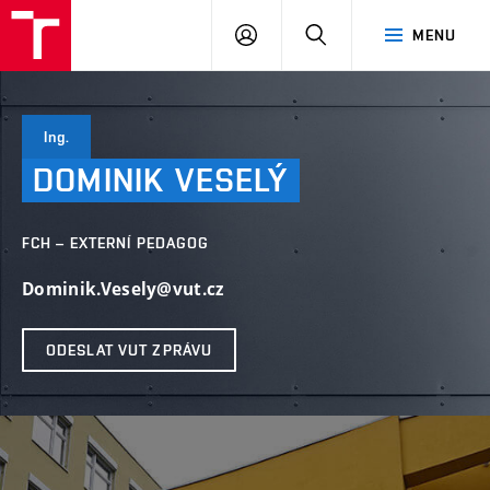
VUT
PŘIHLÁSIT
HLEDAT
MENU
SE
Ing.
DOMINIK
VESELÝ
FCH – EXTERNÍ PEDAGOG
Dominik.Vesely@vut.cz
ODESLAT VUT ZPRÁVU