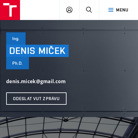
VUT
PŘIHLÁSIT
HLEDAT
MENU
SE
Ing.
DENIS
MIČEK
Ph.D.
denis.micek@gmail.com
ODESLAT VUT ZPRÁVU