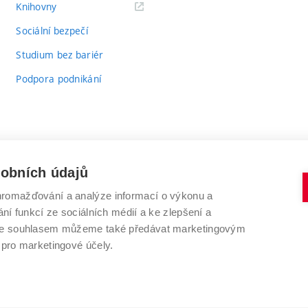
(externí
Knihovny
odkaz)
Sociální bezpečí
Studium bez bariér
Podpora podnikání
sobních údajů
romažďování a analýze informací o výkonu a
VYSOKÉ UČENÍ TECHNICKÉ V BRNĚ
ní funkcí ze sociálních médií a ke zlepšení a
Antonínská 548/1
www.vut.cz
 Se souhlasem můžeme také předávat marketingovým
602 00 Brno
vut@vutbr.cz
 pro marketingové účely.