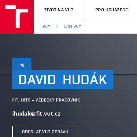
VUT
ŽIVOT NA VUT
PRO UCHAZEČE
VUT
LIDÉ VUT
Ing.
DAVID
HUDÁK
FIT, UITS – VĚDECKÝ PRACOVNÍK
ihudak@fit.vut.cz
ODESLAT VUT ZPRÁVU