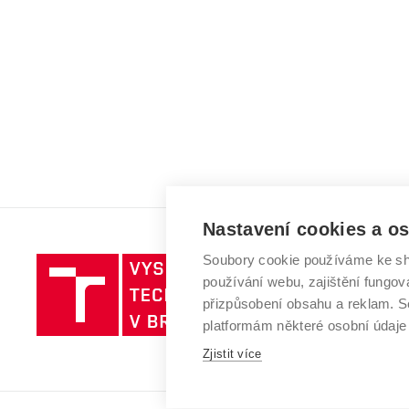
Nastavení cookies a o
Soubory cookie používáme ke sh
Vysoké
používání webu, zajištění fungová
učení
přizpůsobení obsahu a reklam.
technické
platformám některé osobní údaje
v
Zjistit více
Brně