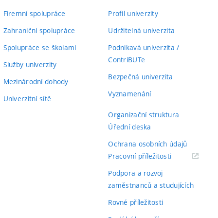
Firemní spolupráce
Profil univerzity
Zahraniční spolupráce
Udržitelná univerzita
Spolupráce se školami
Podnikavá univerzita /
ContriBUTe
Služby univerzity
Bezpečná univerzita
Mezinárodní dohody
Vyznamenání
Univerzitní sítě
Organizační struktura
Úřední deska
Ochrana osobních údajů
(externí
Pracovní příležitosti
odkaz)
Podpora a rozvoj
zaměstnanců a studujících
Rovné příležitosti