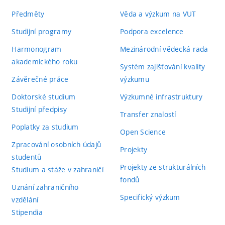
Předměty
Věda a výzkum na VUT
Studijní programy
Podpora excelence
Harmonogram
Mezinárodní vědecká rada
akademického roku
Systém zajišťování kvality
Závěrečné práce
výzkumu
Doktorské studium
Výzkumné infrastruktury
Studijní předpisy
Transfer znalostí
Poplatky za studium
Open Science
Zpracování osobních údajů
Projekty
studentů
Projekty ze strukturálních
Studium a stáže v zahraničí
fondů
Uznání zahraničního
Specifický výzkum
vzdělání
Stipendia