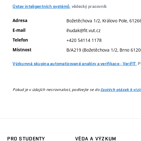
Ústav inteligentních systémů
, vědecký pracovník
Adresa
Božetěchova 1/2, Královo Pole, 61266
E-mail
ihudak@fit.vut.cz
Telefon
+420 54114 1178
Místnost
B/A219 (Božetěchova 1/2, Brno 6120
Výzkumná skupina automatizované analýzy a verifikace - VeriFIT
, 
Pokud je v údajích nesrovnalost, podívejte se do
častých otázek k viz
PRO STUDENTY
VĚDA A VÝZKUM