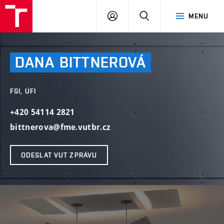
VUT
PŘIHLÁSIT
HLEDAT
MENU
SE
DANA
BITTNEROVÁ
FSI, ÚFI
+420 54114 2821
bittnerova@fme.vutbr.cz
ODESLAT VUT ZPRÁVU