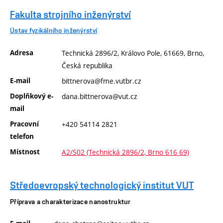
Fakulta strojního inženýrství
Ústav fyzikálního inženýrství
Adresa
Technická 2896/2, Královo Pole, 61669, Brno,
Česká republika
E-mail
bittnerova@fme.vutbr.cz
Doplňkový e-
dana.bittnerova@vut.cz
mail
Pracovní
+420 54114 2821
telefon
Místnost
A2/502 (Technická 2896/2, Brno 616 69)
Středoevropský technologický institut VUT
Příprava a charakterizace nanostruktur