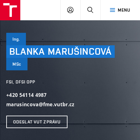
VUT
PŘIHLÁSIT
HLEDAT
MENU
SE
Ing.
BLANKA
MARUŠINCOVÁ
MSc
FSI, DFSI OPP
+420 54114 4987
marusincova@fme.vutbr.cz
ODESLAT VUT ZPRÁVU