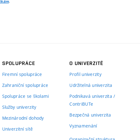
.
itkám
SPOLUPRÁCE
O UNIVERZITĚ
Firemní spolupráce
Profil univerzity
Zahraniční spolupráce
Udržitelná univerzita
Spolupráce se školami
Podnikavá univerzita /
ContriBUTe
Služby univerzity
Bezpečná univerzita
Mezinárodní dohody
Vyznamenání
Univerzitní sítě
Organizační struktura