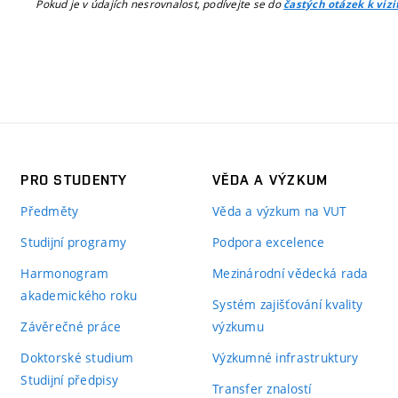
Pokud je v údajích nesrovnalost, podívejte se do
častých otázek k viz
PRO STUDENTY
VĚDA A VÝZKUM
Předměty
Věda a výzkum na VUT
Studijní programy
Podpora excelence
Harmonogram
Mezinárodní vědecká rada
akademického roku
Systém zajišťování kvality
Závěrečné práce
výzkumu
Doktorské studium
Výzkumné infrastruktury
Studijní předpisy
Transfer znalostí