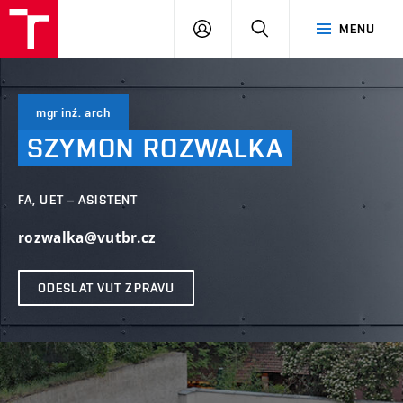
VUT
PŘIHLÁSIT
HLEDAT
MENU
SE
mgr inź. arch
SZYMON
ROZWALKA
FA, UET – ASISTENT
rozwalka@vutbr.cz
ODESLAT VUT ZPRÁVU