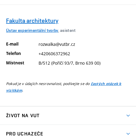
Fakulta architektury
Ústav experimentální tvorby
, asistent
E-mail
rozwalka@vutbr.cz
Telefon
+420606372962
Místnost
B/512 (Poříčí 93/7, Brno 639 00)
Pokud je v údajích nesrovnalost, podívejte se do
častých otázek k
.
vizitkám
ŽIVOT NA VUT
Atmosféra VUT
PRO UCHAZEČE