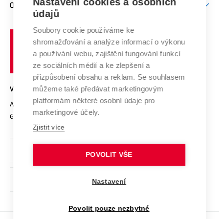
Mezinárodní vědecká rada
Nastavení cookies a osobních
O UNIVERZITĚ
Doktorské studium
Podpora podnikání
E-přihláška
údajů
Zahraniční spolupráce
Systém zajišťování kvality výzkumu
Profil univerzity
Spolupráce se školami
Soubory cookie používáme ke
Vysoké
Výzkumné infrastruktury
shromažďování a analýze informací o výkonu
Udržitelná univerzita
učení
Služby univerzity
Transfer znalostí
a používání webu, zajištění fungování funkcí
technické
Podnikavá univerzita / ContriBUTe
Mezinárodní dohody
ze sociálních médií a ke zlepšení a
Open Science
v
Bezpečná univerzita
přizpůsobení obsahu a reklam. Se souhlasem
Univerzitní sítě
Brně
Projekty
můžeme také předávat marketingovým
VYSOKÉ UČENÍ TECHNICKÉ V BRNĚ
Vyznamenání
platformám některé osobní údaje pro
Projekty ze strukturálních fondů
Antonínská 548/1
www.vut.cz
marketingové účely.
Organizační struktura
602 00 Brno
vut@vutbr.cz
Specifický výzkum
Zjistit více
Úřední deska
Ochrana osobních údajů
POVOLIT VŠE
(externí
Pracovní příležitosti
Nastavení
odkaz)
Podpora a rozvoj zaměstnanců a studujících
Povolit pouze nezbytné
Rovné příležitosti