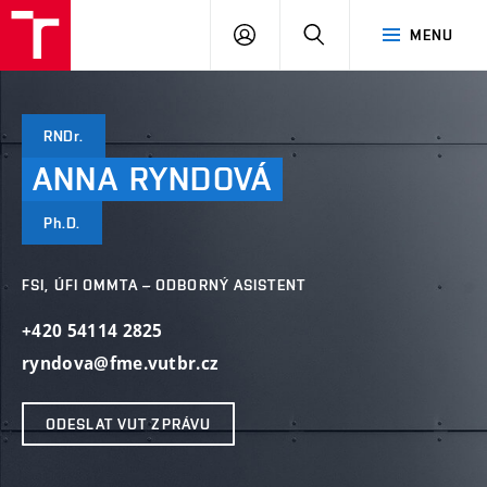
VUT
PŘIHLÁSIT
HLEDAT
MENU
SE
RNDr.
ANNA
RYNDOVÁ
Ph.D.
FSI, ÚFI OMMTA – ODBORNÝ ASISTENT
+420 54114 2825
ryndova@fme.vutbr.cz
ODESLAT VUT ZPRÁVU