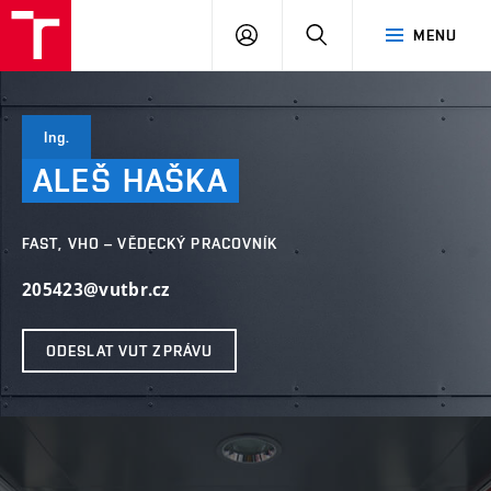
VUT
PŘIHLÁSIT
HLEDAT
MENU
SE
Ing.
ALEŠ
HAŠKA
FAST, VHO – VĚDECKÝ PRACOVNÍK
205423@vutbr.cz
ODESLAT VUT ZPRÁVU