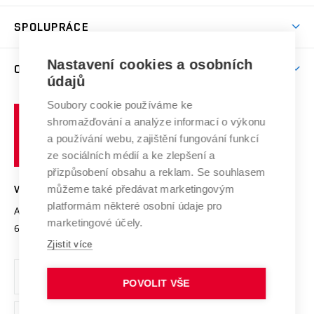
Aktivity pro juniory
Studentský život
odkaz)
Věda a výzkum na VUT
Harmonogram akademického roku
Zpracování osobních údajů studentů
Sociální bezpečí
SPOLUPRÁCE
Celoživotní vzdělávání
Brno
Podpora excelence
Závěrečné práce
Studium bez bariér
Zpracování osobních údajů uchazečů o studium
Firemní spolupráce
Mezinárodní vědecká rada
Nastavení cookies a osobních
O UNIVERZITĚ
Doktorské studium
Podpora podnikání
E-přihláška
údajů
Zahraniční spolupráce
Systém zajišťování kvality výzkumu
Profil univerzity
Spolupráce se školami
Soubory cookie používáme ke
Vysoké
Výzkumné infrastruktury
shromažďování a analýze informací o výkonu
Udržitelná univerzita
učení
Služby univerzity
Transfer znalostí
a používání webu, zajištění fungování funkcí
technické
Podnikavá univerzita / ContriBUTe
Mezinárodní dohody
ze sociálních médií a ke zlepšení a
Open Science
v
Bezpečná univerzita
přizpůsobení obsahu a reklam. Se souhlasem
Univerzitní sítě
Brně
Projekty
můžeme také předávat marketingovým
VYSOKÉ UČENÍ TECHNICKÉ V BRNĚ
Vyznamenání
platformám některé osobní údaje pro
Projekty ze strukturálních fondů
Antonínská 548/1
www.vut.cz
marketingové účely.
Organizační struktura
602 00 Brno
vut@vutbr.cz
Specifický výzkum
Zjistit více
Úřední deska
Ochrana osobních údajů
POVOLIT VŠE
(externí
Pracovní příležitosti