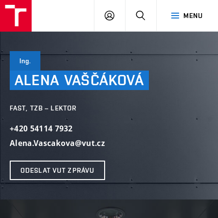
VUT
PŘIHLÁSIT
HLEDAT
MENU
SE
Ing.
ALENA
VAŠČÁKOVÁ
FAST, TZB – LEKTOR
+420 54114 7932
Alena.Vascakova@vut.cz
ODESLAT VUT ZPRÁVU