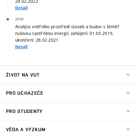
28.02.2022
Detail
2019
Analýza vnitřního prostředí staveb a budov s téměř
nulovou spotřebou energií, zahájení: 01.03.2019,
ukončení: 28.02.2021
Detail
ŽIVOT NA VUT
Atmosféra VUT
PRO UCHAZEČE
Prostory školy
Proč na VUT
Koleje
PRO STUDENTY
Studijní programy
Stravování
Předměty
Studijní předpisy
Studium a stáže v zahraničí
Stipendia
Dny otevřených dveří
VĚDA A VÝZKUM
Sport na VUT
(externí
Studijní programy
Poplatky za studium
Uznání zahraničního vzdělání
Knihovny