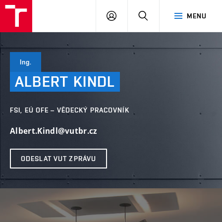
VUT
PŘIHLÁSIT
HLEDAT
MENU
SE
Ing.
ALBERT
KINDL
FSI, EÚ OFE – VĚDECKÝ PRACOVNÍK
Albert.Kindl@vutbr.cz
ODESLAT VUT ZPRÁVU