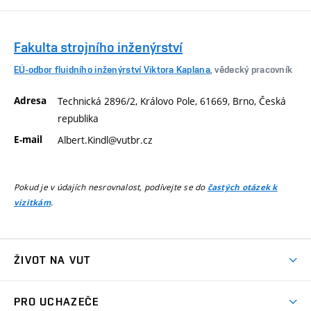
Fakulta strojního inženýrství
EÚ-odbor fluidního inženýrství Viktora Kaplana
, vědecký pracovník
Adresa
Technická 2896/2, Královo Pole, 61669, Brno, Česká
republika
E-mail
Albert.Kindl@vutbr.cz
Pokud je v údajích nesrovnalost, podívejte se do
častých otázek k
.
vizitkám
ŽIVOT NA VUT
Atmosféra VUT
PRO UCHAZEČE