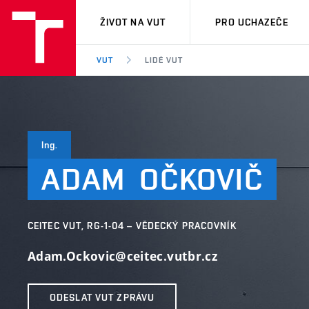
VUT
ŽIVOT NA VUT
PRO UCHAZEČE
VUT
LIDÉ VUT
Ing.
ADAM
OČKOVIČ
CEITEC VUT, RG-1-04 – VĚDECKÝ PRACOVNÍK
Adam.Ockovic@ceitec.vutbr.cz
ODESLAT VUT ZPRÁVU