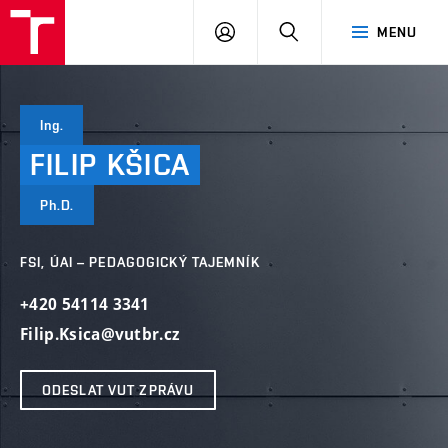
VUT
PŘIHLÁSIT
HLEDAT
MENU
SE
Ing.
FILIP
KŠICA
Ph.D.
FSI, ÚAI – PEDAGOGICKÝ TAJEMNÍK
+420 54114 3341
Filip.Ksica@vutbr.cz
ODESLAT VUT ZPRÁVU