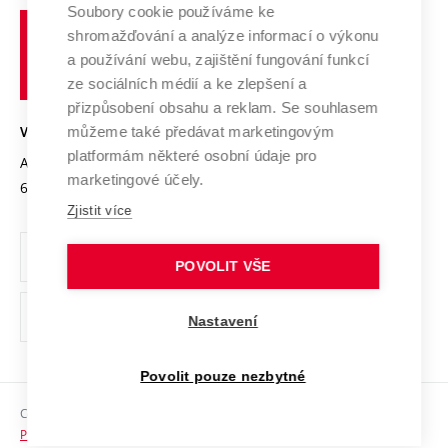
Profil univerzity
Spolupráce se školami
Soubory cookie používáme ke
Vysoké
Výzkumné infrastruktury
shromažďování a analýze informací o výkonu
Udržitelná univerzita
učení
Služby univerzity
Transfer znalostí
a používání webu, zajištění fungování funkcí
technické
Podnikavá univerzita / ContriBUTe
Mezinárodní dohody
ze sociálních médií a ke zlepšení a
Open Science
v
Bezpečná univerzita
přizpůsobení obsahu a reklam. Se souhlasem
Univerzitní sítě
Brně
Projekty
můžeme také předávat marketingovým
VYSOKÉ UČENÍ TECHNICKÉ V BRNĚ
Vyznamenání
platformám některé osobní údaje pro
Projekty ze strukturálních fondů
Antonínská 548/1
www.vut.cz
marketingové účely.
Organizační struktura
602 00 Brno
vut@vutbr.cz
Specifický výzkum
Zjistit více
Úřední deska
Ochrana osobních údajů
POVOLIT VŠE
(externí
Pracovní příležitosti
Nastavení
odkaz)
Podpora a rozvoj zaměstnanců a studujících
Povolit pouze nezbytné
Rovné příležitosti
Copyright © 2026 VUT
Sociální bezpečí
Prohlášení o přístupnosti