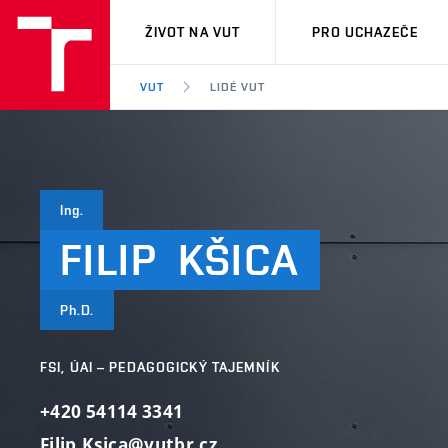
VUT
ŽIVOT NA VUT
PRO UCHAZEČE
VUT
LIDÉ VUT
Ing.
FILIP
KŠICA
Ph.D.
FSI, ÚAI – PEDAGOGICKÝ TAJEMNÍK
+420 54114 3341
Filip.Ksica@vutbr.cz