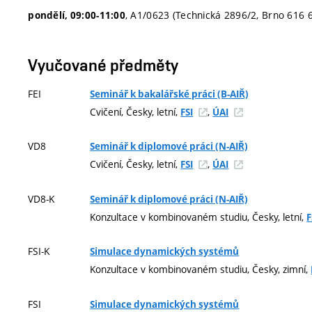
, A1/0623 (Technická 2896/2, Brno 616 
pondělí, 09:00-11:00
Vyučované předměty
FEI
Seminář k bakalářské práci (B-AIŘ)
Cvičení, Česky, letní,
,
FSI
ÚAI
VD8
Seminář k diplomové práci (N-AIŘ)
Cvičení, Česky, letní,
,
FSI
ÚAI
VD8-K
Seminář k diplomové práci (N-AIŘ)
Konzultace v kombinovaném studiu, Česky, letní,
F
FSI-K
Simulace dynamických systémů
Konzultace v kombinovaném studiu, Česky, zimní,
FSI
Simulace dynamických systémů