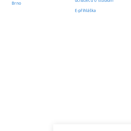
uchazečů o studium
Brno
E-přihláška