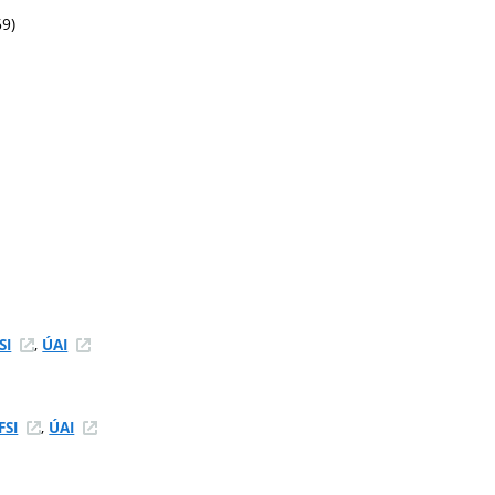
69)
,
SI
ÚAI
,
FSI
ÚAI