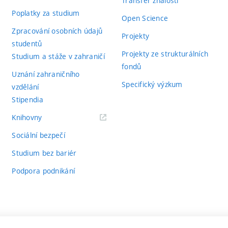
Transfer znalostí
Poplatky za studium
Open Science
Zpracování osobních údajů
Projekty
studentů
Projekty ze strukturálních
Studium a stáže v zahraničí
fondů
Uznání zahraničního
Specifický výzkum
vzdělání
Stipendia
(externí
Knihovny
odkaz)
Sociální bezpečí
Studium bez bariér
Podpora podnikání