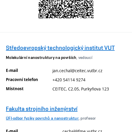
Středoevropský technologický institut VUT
Molekulární nanostruktury na površích
, vedoucí
E-mail
jan.cechal@ceitec.vutbr.cz
Pracovní telefon
+420 54114 9274
Místnost
CEITEC, C2.05, Purkyňova 123
Fakulta strojního inženýrství
ÚFI-odbor fyziky povrchů a nanostruktur
, profesor
E-mail
cechal@fme.vutbr.cz