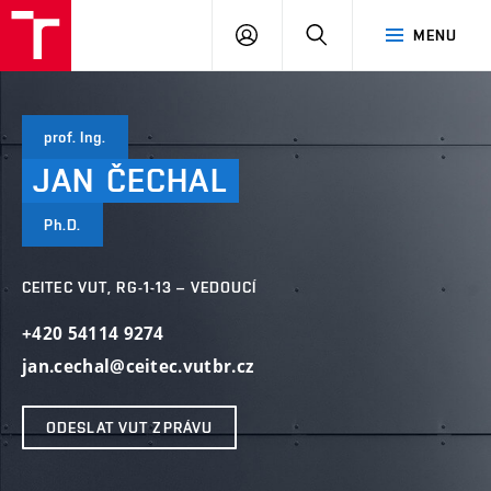
VUT
PŘIHLÁSIT
HLEDAT
MENU
SE
prof. Ing.
JAN
ČECHAL
Ph.D.
CEITEC VUT, RG-1-13 – VEDOUCÍ
+420 54114 9274
jan.cechal@ceitec.vutbr.cz
ODESLAT VUT ZPRÁVU