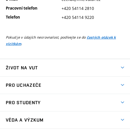
Pracovní telefon
+420 54114 2810
Telefon
+420 54114 9220
Pokud je v údajích nesrovnalost, podívejte se do
častých otázek k
.
vizitkám
ŽIVOT NA VUT
Atmosféra VUT
PRO UCHAZEČE
Prostory školy
Proč na VUT
Koleje
PRO STUDENTY
Studijní programy
Stravování
Předměty
Studijní předpisy
Studium a stáže v zahraničí
Stipendia
Dny otevřených dveří
VĚDA A VÝZKUM
Sport na VUT
(externí
Studijní programy
Poplatky za studium
Uznání zahraničního vzdělání
Knihovny
Aktivity pro juniory