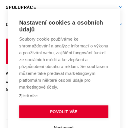
Studentský život
odkaz)
Věda a výzkum na VUT
Harmonogram akademického roku
Zpracování osobních údajů studentů
Sociální bezpečí
SPOLUPRÁCE
Celoživotní vzdělávání
Brno
Podpora excelence
Závěrečné práce
Studium bez bariér
Zpracování osobních údajů uchazečů o studium
Firemní spolupráce
Mezinárodní vědecká rada
Nastavení cookies a osobních
O UNIVERZITĚ
Doktorské studium
Podpora podnikání
E-přihláška
údajů
Zahraniční spolupráce
Systém zajišťování kvality výzkumu
Profil univerzity
Spolupráce se školami
Soubory cookie používáme ke
Vysoké
Výzkumné infrastruktury
shromažďování a analýze informací o výkonu
Udržitelná univerzita
učení
Služby univerzity
Transfer znalostí
a používání webu, zajištění fungování funkcí
technické
Podnikavá univerzita / ContriBUTe
Mezinárodní dohody
ze sociálních médií a ke zlepšení a
Open Science
v
Bezpečná univerzita
přizpůsobení obsahu a reklam. Se souhlasem
Univerzitní sítě
Brně
Projekty
můžeme také předávat marketingovým
VYSOKÉ UČENÍ TECHNICKÉ V BRNĚ
Vyznamenání
platformám některé osobní údaje pro
Projekty ze strukturálních fondů
Antonínská 548/1
www.vut.cz
marketingové účely.
Organizační struktura
602 00 Brno
vut@vutbr.cz
Specifický výzkum
Zjistit více
Úřední deska
Ochrana osobních údajů
POVOLIT VŠE
(externí
Pracovní příležitosti
Nastavení