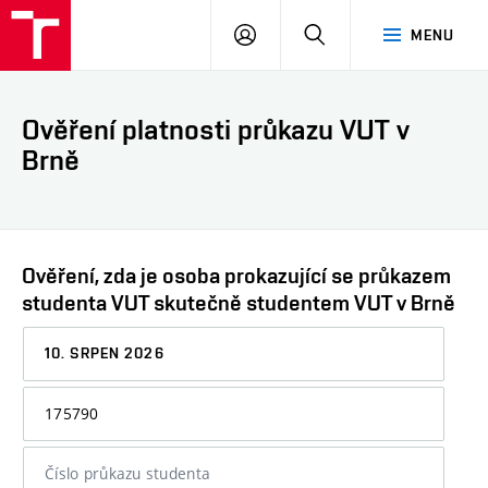
VUT
PŘIHLÁSIT
HLEDAT
MENU
SE
Ověření platnosti průkazu VUT v
Brně
Ověření, zda je osoba prokazující se průkazem
studenta VUT skutečně studentem VUT v Brně
Datum,
ke
kterému
Osobní
chcete
číslo
informaci
nebo
ověřit
číslo