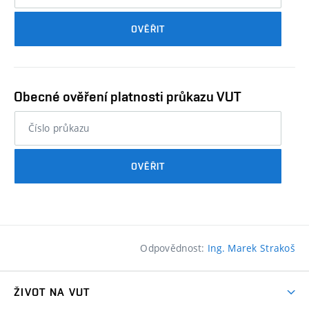
průkazu
OVĚŘIT
studenta…
Obecné ověření platnosti průkazu VUT
nebo
číslo
průkazu
OVĚŘIT
studenta…
Odpovědnost:
Ing. Marek Strakoš
ŽIVOT NA VUT