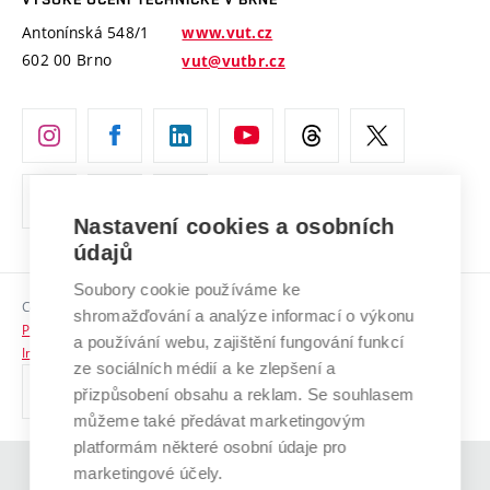
Vyznamenání
Projekty ze strukturálních fondů
Antonínská 548/1
www.vut.cz
Organizační struktura
602 00 Brno
vut@vutbr.cz
Specifický výzkum
Úřední deska
Ochrana osobních údajů
(externí
Pracovní příležitosti
odkaz)
Nastavení cookies a osobních
Podpora a rozvoj zaměstnanců a studujících
údajů
Rovné příležitosti
Soubory cookie používáme ke
Copyright © 2026 VUT
Sociální bezpečí
shromažďování a analýze informací o výkonu
Prohlášení o přístupnosti
a používání webu, zajištění fungování funkcí
HR Award
Informace o používání cookies
ze sociálních médií a ke zlepšení a
přizpůsobení obsahu a reklam. Se souhlasem
Kontakty
můžeme také předávat marketingovým
Pro média
platformám některé osobní údaje pro
marketingové účely.
(externí
Absolventi