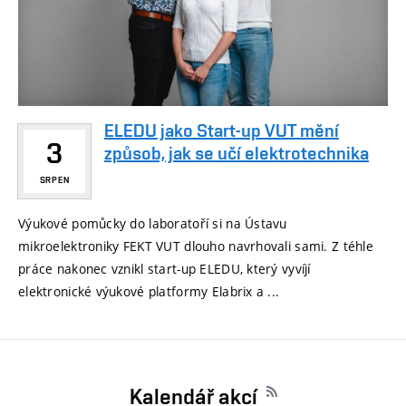
ELEDU jako Start-up VUT mění
3
způsob, jak se učí elektrotechnika
SRPEN
Výukové pomůcky do laboratoří si na Ústavu
mikroelektroniky FEKT VUT dlouho navrhovali sami. Z téhle
práce nakonec vznikl start-up ELEDU, který vyvíjí
elektronické výukové platformy Elabrix a ...
Kalendář akcí