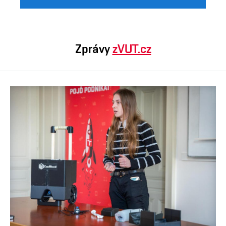
Zprávy
zVUT.cz