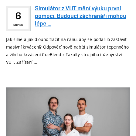
Simulátor z VUT mění výuku první
6
pomoci. Budoucí záchranáři mohou
lépe ...
SRPEN
Jak silně a jak dlouho tlačit na ránu, aby se podařilo zastavit
masivní krvácení? Odpověď nově nabízí simulátor tepenného
a žilního krvácení CueBleed z Fakulty strojního inženýrství
VUT. Zařízení ...