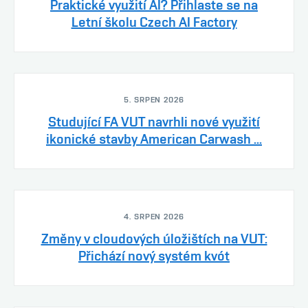
Praktické využití AI? Přihlaste se na
Letní školu Czech AI Factory
5. SRPEN 2026
Studující FA VUT navrhli nové využití
ikonické stavby American Carwash ...
4. SRPEN 2026
Změny v cloudových úložištích na VUT:
Přichází nový systém kvót