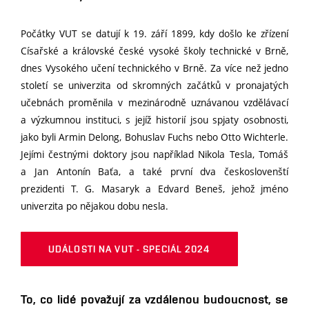
Počátky VUT se datují k 19. září 1899, kdy došlo ke zřízení
Císařské a královské české vysoké školy technické v Brně,
dnes Vysokého učení technického v Brně. Za více než jedno
století se univerzita od skromných začátků v pronajatých
učebnách proměnila v mezinárodně uznávanou vzdělávací
a výzkumnou instituci, s jejíž historií jsou spjaty osobnosti,
jako byli Armin Delong, Bohuslav Fuchs nebo Otto Wichterle.
Jejími čestnými doktory jsou například Nikola Tesla, Tomáš
a Jan Antonín Baťa, a také první dva českoslovenští
prezidenti T. G. Masaryk a Edvard Beneš, jehož jméno
univerzita po nějakou dobu nesla.
UDÁLOSTI NA VUT - SPECIÁL 2024
To, co lidé považují za vzdálenou budoucnost, se