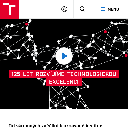
VUT
PŘIHLÁSIT
HLEDAT
MENU
SE
Přehrát
125
LET
ROZVÍJÍME
TECHNOLOGICKOU
video
EXCELENCI
Další
Od skromných začátků k uznávané instituci